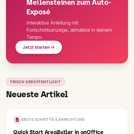
Meilensteinen zum Auto-
Exposé
Interaktive Anleitung mit
Fortschrittsanzeige, abhakbar in deinem
Tempo.
Jetzt starten
FRISCH VERÖFFENTLICHT
Neueste Artikel
ERSTE SCHRITTE & EINRICHTUNG
Quick Start AreaButler in onOffice