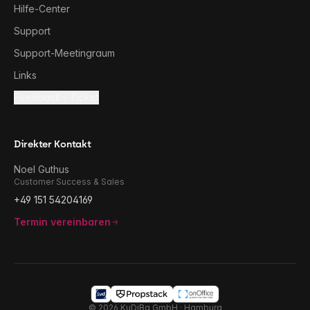
Hilfe-Center
Support
Support-Meetingraum
Links
Feedback / Ticket
Direkter Kontakt
Noel Guthus
Customer Success & Sales
+49 151 54204169
Termin vereinbaren
©
2026
KuDiBa GmbH · Hamburg