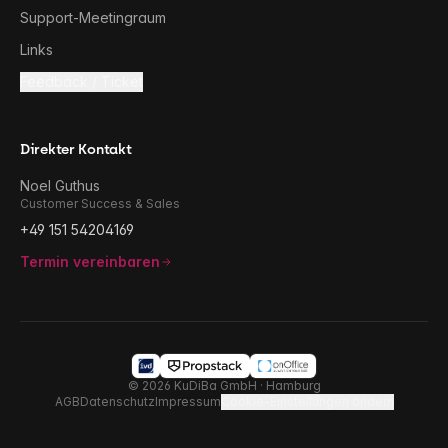
Support-Meetingraum
Links
Feedback / Ticket
Direkter Kontakt
Noel Guthus
Customer Success & Sales
+49 151 54204169
Termin vereinbaren
©
2026
KuDiBa GmbH · Hamburg
AGB
Datenschutz
Impressum
Cookie-Einstellungen ändern