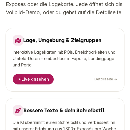
Exposés oder die Lagekarte. Jede öffnet sich als
Vollbild-Demo, oder du gehst auf die Detailseite.
LIVE-DEMO
Lage, Umgebung & Zielgruppen
Interaktive Lagekarten mit POIs, Erreichbarkeiten und
Umfeld-Daten – embed-bar in Exposé, Landingpage
und Portal.
Live ansehen
Detailseite
→
LIVE-DEMO
Bessere Texte & dein Schreibstil
KI-
Trainer
Die KI übernimmt euren Schreibstil und verbessert ihn
mit unserer Erfahrung aus 1.300+ Exposés pro Woche