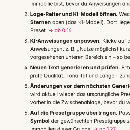
Immobilie bist, bevor du Anweisungen än
Lage-Reiter und KI-Modell öffnen.
Wech
Sternen
oben (das KI-Modell). Dort liege
Preset.
→ ab 0:16
KI-Anweisungen anpassen.
Klicke auf 
Anweisungen, z. B. „Nutze möglichst kurz
vorgesehenen unteren Bereich ein – so be
Neuen Text generieren und prüfen.
Erz
prüfe Qualität, Tonalität und Länge – zunä
Änderungen vor dem nächsten Generie
wird aktuell wieder das ursprüngliche Pr
vorher in die Zwischenablage, bevor du we
Auf die Presetgruppe übertragen.
Passt
Symbol
der gewünschten Presetgruppe zu
Immobilien dieser Gruppe.
→ ab 1:27