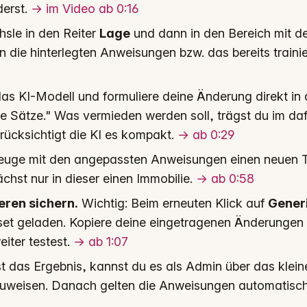
derst.
→ im Video ab 0:16
sle in den Reiter
Lage
und dann in den Bereich mit d
n die hinterlegten Anweisungen bzw. das bereits trainie
das KI-Modell und formuliere deine Änderung direkt in
e Sätze." Was vermieden werden soll, trägst du im daf
rücksichtigt die KI es kompakt.
→ ab 0:29
euge mit den angepassten Anweisungen einen neuen T
chst nur in dieser einen Immobilie.
→ ab 0:58
ren sichern.
Wichtig: Beim erneuten Klick auf
Gener
eset geladen. Kopiere deine eingetragenen Änderungen
iter testest.
→ ab 1:07
 das Ergebnis, kannst du es als Admin über das klei
weisen. Danach gelten die Anweisungen automatisch 