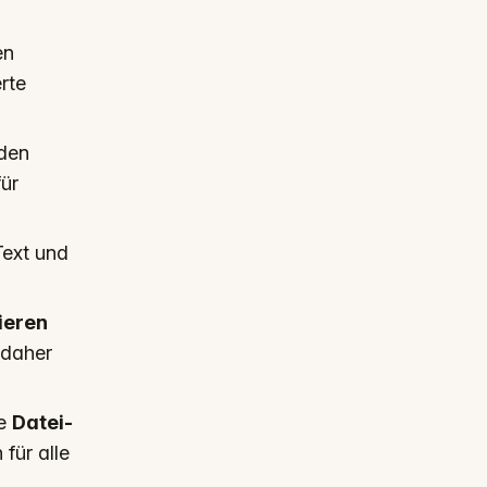
en
rte
 den
ür
ext und
ieren
 daher
ne
Datei-
für alle