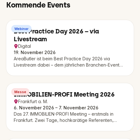
Kommende Events
Webinar
Best Practice Day 2026 – via
Livestream
Digital
19. November 2026
AreaButler ist beim Best Practice Day 2026 via
Livestream dabei – dem jährlichen Branchen-Event
rund um Innovation und Best Practices in der
Immobilienwirtschaft.
Messe
IMMOBILIEN-PROFI Meeting 2026
Frankfurt a. M.
6. November 2026 – 7. November 2026
Das 27. IMMOBILIEN-PROFI Meeting – erstmals in
Frankfurt. Zwei Tage, hochkarätige Referenten,
Networking und AreaButler als Aussteller.