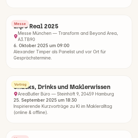
Messe
Expo Real 2025
Messe München — Transform and Beyond Area,
A3.TB90
6. Oktober 2025 um 09:00
Alexander Timper als Panelist und vor Ort für
Gesprächstermine.
Vortrag
Snacks, Drinks und Maklerwissen
AreaButler Büro — Steinhöft 9, 20459 Hamburg
25. September 2025 um 18:30
Inspirierende Kurzvorträge zu KI im Makleralltag
(online & offline).