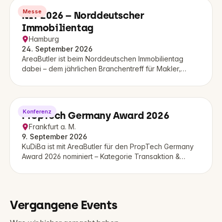
Messe
NIT 2026 – Norddeutscher
Immobilientag
Hamburg
24. September 2026
AreaButler ist beim Norddeutschen Immobilientag
dabei – dem jährlichen Branchentreff für Makler,
Verwalter und Sachverständige aus dem Norden.
Konferenz
PropTech Germany Award 2026
Frankfurt a. M.
9. September 2026
KuDiBa ist mit AreaButler für den PropTech Germany
Award 2026 nominiert – Kategorie Transaktion &
Verkauf. Die Verleihung findet am 9. September in
Frankfurt statt.
Vergangene Events