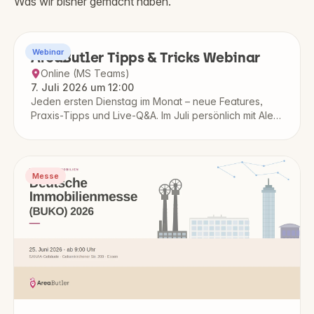
Was wir bisher gemacht haben.
Webinar
AreaButler Tipps & Tricks Webinar
Online (MS Teams)
7. Juli 2026 um 12:00
Jeden ersten Dienstag im Monat – neue Features,
Praxis-Tipps und Live-Q&A. Im Juli persönlich mit Alex
Timper, Gründer & Geschäftsführer.
Messe