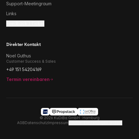
Support-Meetingraum
Links
Feedback / Ticket
Direkter Kontakt
Noel Guthus
Customer Success & Sales
+49 151 54204169
Termin vereinbaren
©
2026
KuDiBa GmbH · Hamburg
AGB
Datenschutz
Impressum
Cookie-Einstellungen ändern