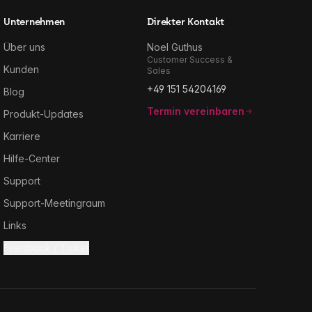
Unternehmen
Direkter Kontakt
Über uns
Noel Guthus
Customer Success &
Kunden
Sales
+49 151 54204169
Blog
Termin vereinbaren
Produkt-Updates
Karriere
Hilfe-Center
Support
Support-Meetingraum
Links
Feedback / Ticket