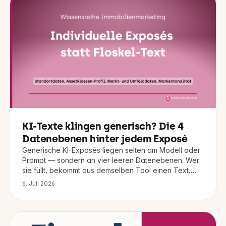
KI-Texte klingen generisch? Die 4
Datenebenen hinter jedem Exposé
Generische KI-Exposés liegen selten am Modell oder
Prompt — sondern an vier leeren Datenebenen. Wer
sie füllt, bekommt aus demselben Tool einen Text,
der zu Objekt und Marke passt.
6. Juli 2026