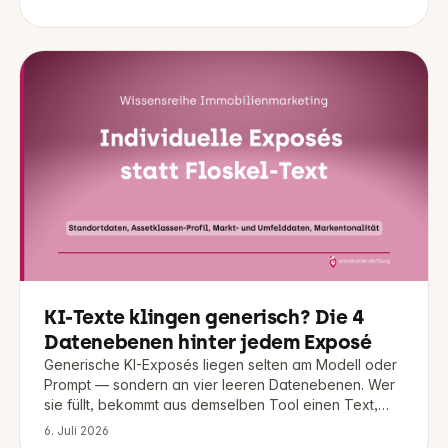
KI-Texte klingen generisch? Die 4
Datenebenen hinter jedem Exposé
Generische KI-Exposés liegen selten am Modell oder
Prompt — sondern an vier leeren Datenebenen. Wer
sie füllt, bekommt aus demselben Tool einen Text,
der zu Objekt und Marke passt.
6. Juli 2026