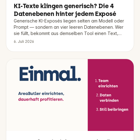
KI-Texte klingen generisch? Die 4
Datenebenen hinter jedem Exposé
Generische KI-Exposés liegen selten am Modell oder
Prompt — sondern an vier leeren Datenebenen. Wer
sie füllt, bekommt aus demselben Tool einen Text,
der zu Objekt und Marke passt.
6. Juli 2026