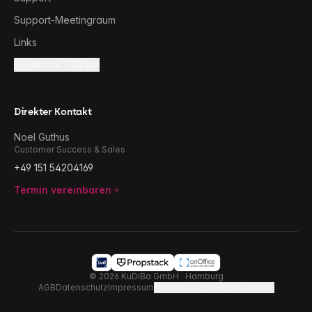
Support-Meetingraum
Links
Feedback / Ticket
Direkter Kontakt
Noel Guthus
Customer Success & Sales
+49 151 54204169
Termin vereinbaren
©
2026
KuDiBa GmbH · Hamburg
AGB
Datenschutz
Impressum
Cookie-Einstellungen ändern