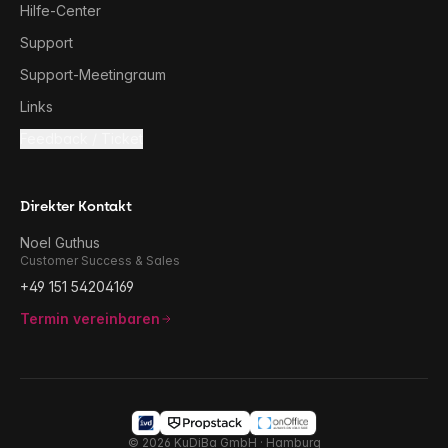
Hilfe-Center
Support
Support-Meetingraum
Links
Feedback / Ticket
Direkter Kontakt
Noel Guthus
Customer Success & Sales
+49 151 54204169
Termin vereinbaren
©
2026
KuDiBa GmbH · Hamburg