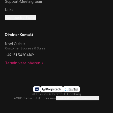
Support-Meetingraum
Links
Feedback / Ticket
Direkter Kontakt
Noel Guthus
Customer Success & Sales
+49 151 54204169
Termin vereinbaren
©
2026
KuDiBa GmbH · Hamburg
AGB
Datenschutz
Impressum
Cookie-Einstellungen ändern