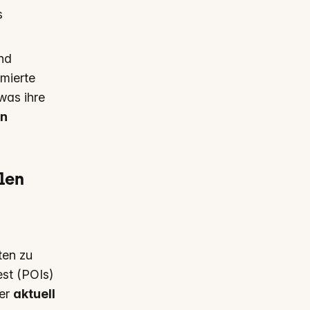
s
und
mierte
was ihre
en
blen
ten zu
est (POIs)
der
aktuell