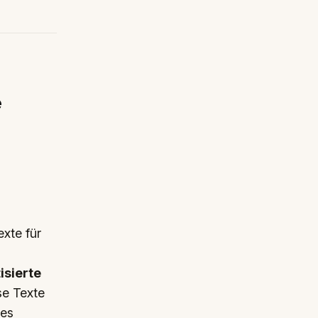
e
xte für
isierte
se Texte
des