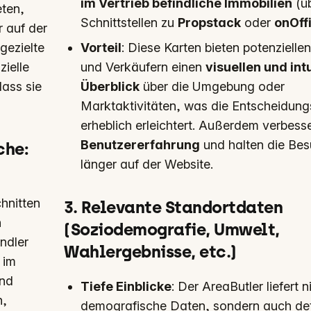
im Vertrieb befindliche Immobilien
(ü
eten,
Schnittstellen zu
Propstack
oder
onOff
 auf der
gezielte
Vorteil
: Diese Karten bieten potenzielle
ielle
und Verkäufern einen
visuellen und int
dass sie
Überblick
über die Umgebung oder
Marktaktivitäten, was die Entscheidung
erheblich erleichtert. Außerdem verbesse
Benutzererfahrung
und halten die Bes
che
:
länger auf der Website.
hnitten
3. Relevante Standortdaten
h
(Soziodemografie, Umwelt,
ndler
Wahlergebnisse, etc.)
 im
und
Tiefe Einblicke
: Der AreaButler liefert n
n,
demografische Daten, sondern auch deta