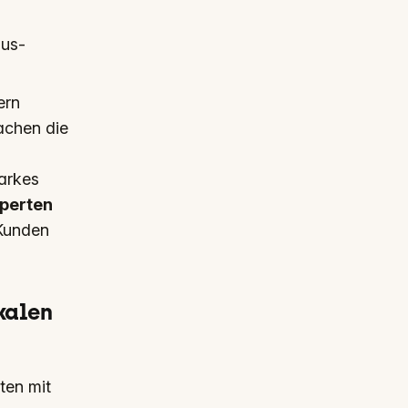
sus-
ern
chen die
tarkes
perten
Kunden
kalen
iten mit