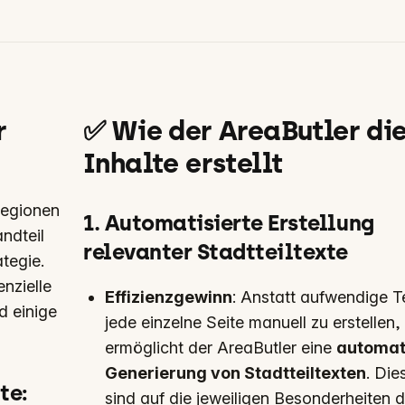
r
✅ Wie der AreaButler di
Inhalte erstellt
regionen
1. Automatisierte Erstellung
ndteil
relevanter Stadtteiltexte
tegie.
enzielle
Effizienzgewinn
: Anstatt aufwendige Te
d einige
jede einzelne Seite manuell zu erstellen,
ermöglicht der AreaButler eine
automat
Generierung von Stadtteiltexten
. Die
lte
:
sind auf die jeweiligen Besonderheiten 