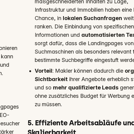
maßgeschneiderten Inhalten zu Lage,
Infrastruktur und Immobilien haben eine
Chance, in
lokalen Suchanfragen
weit
ranken. Die Einbindung von spezifischen
Informationen und
automatisierten Te
sorgt dafür, dass die Landingpages von
ionieren
Suchmaschinen als besonders relevant 
s kann
bestimmte Suchbegriffe eingestuft werd
 und
Vorteil
: Makler können dadurch die
org
n.
Sichtbarkeit
ihrer Angebote erheblich s
und so
mehr qualifizierte Leads
gener
ohne zusätzliches Budget für Werbung e
zu müssen.
ingpages
SEO-
5. Effiziente Arbeitsabläufe un
Besucher
Skalierbarkeit
tärker