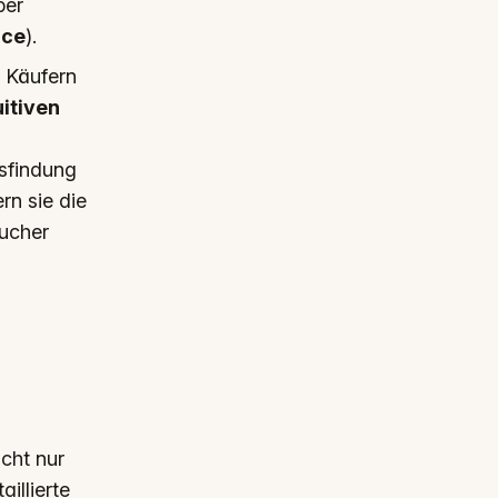
ber
ice
).
n Käufern
uitiven
sfindung
rn sie die
ucher
icht nur
illierte