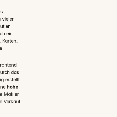
es
g
vieler
utler
ch ein
, Karten,
e
Frontend
durch das
g erstellt
eine
hohe
ie Makler
en Verkauf