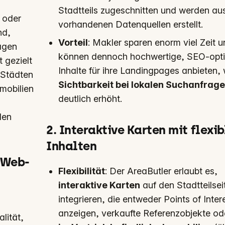
Stadtteils zugeschnitten und werden au
e oder
vorhandenen Datenquellen erstellt.
nd,
Vorteil
: Makler sparen enorm viel Zeit 
agen
können dennoch hochwertige, SEO-opti
 gezielt
Inhalte für ihre Landingpages anbieten, 
 Städten
Sichtbarkeit bei lokalen Suchanfrag
mobilien
deutlich erhöht.
len
2. Interaktive Karten mit flexi
Inhalten
 Web-
Flexibilität
: Der AreaButler erlaubt es,
interaktive Karten
auf den Stadtteilsei
integrieren, die entweder Points of Inter
anzeigen, verkaufte Referenzobjekte o
lität,