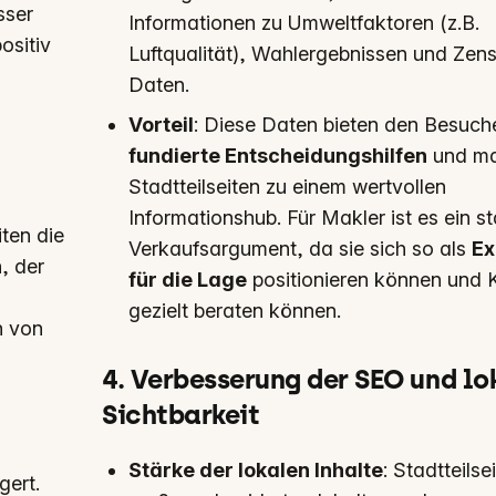
sser
Informationen zu Umweltfaktoren (z.B.
ositiv
Luftqualität), Wahlergebnissen und Zen
Daten.
Vorteil
: Diese Daten bieten den Besuch
fundierte Entscheidungshilfen
und ma
Stadtteilseiten zu einem wertvollen
Informationshub. Für Makler ist es ein s
ten die
Verkaufsargument, da sie sich so als
Ex
, der
für die Lage
positionieren können und 
gezielt beraten können.
n von
4. Verbesserung der SEO und lo
Sichtbarkeit
Stärke der lokalen Inhalte
: Stadtteilse
gert.