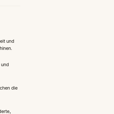
eit und
hinen.
n und
chen die
erte,