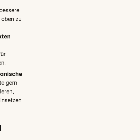
 bessere
 oben zu
xten
für
en.
anische
teigern
ieren,
insetzen
d