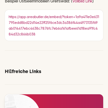
Beispiel Ostseeimmobilien Greifswald: (
Vollbild Link
)
https://app.areabutler.de/embed/?token=1a9a411e0e631
795edd8bd22d14e22ff25f6ce3dc3a386f44a4973135f69
ab014417ebc4638c7876fc7eb6a161afbee61d18ea91fc4
84d32c866b038
Hilfreiche Links